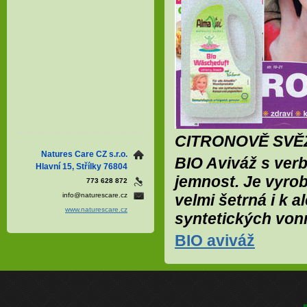
CITRONOVĚ SVĚ
Natures Care CZ s.r.o.
BIO Aviváž s verb
Hlavní 15, Střílky 76804
jemnost. Je vyrob
773 628 872
velmi šetrná i k a
info@naturescare.cz
www.naturescare.cz
syntetických von
BIO aviváž