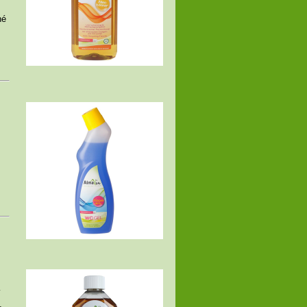
né
í
,