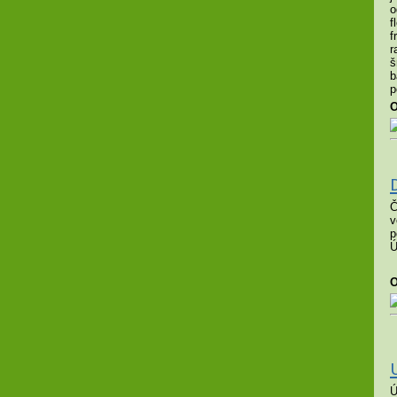
o
f
f
r
š
b
p
O
Č
v
p
Ú
O
Ú