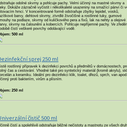
dstraňuje odolné skvrny a pohlcuje pachy. Velmi účinný na mastné skvrny a
leky. Dokáže zázračně vyčistit i několikaleté usazeniny na smažící pánvi či v
ritovacím hrnci. V koncentrované formě odstraňuje zbytky lepidel, vosků,
azítkové barvy, dehtové skvrny, ztvrdlé živočišné a rostlinné tuky, gumové
mouhy na podlaze, skvrny od kuličkového pera a fixů, lak na nehty a olejové
arvy, skvrny na čalounění a kobercích. Pohlcuje nepříjemné pachy. Ve zředě
odobě čistí veškeré povrchy odolávající vodě.
bjem: 500 ml
Dezinfekční sprej 250 ml
istě rostlinný přípravek k dezinfekci povrchů a předmětů v domácnostech, pr
olný čas a cestování. Vhodné také pro syntetický materiál (kromě akrylu), sk
orcelán a keramiku. Ideální pro dezinfekci klik, toalet, dřezů, sprch, van apod
činný proti bakteriím, virům a plísním.
bjem: 250 ml
Univerzální čistič 500 ml
činně čistí a spolehlivě odstraňuje běžné nečistoty a mastnotu ze všech dru