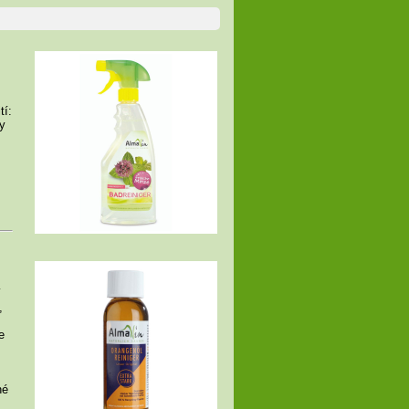
tí:
y
í
,
e
né