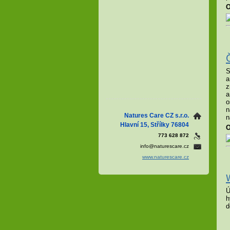
O
S
a
z
a
o
n
Natures Care CZ s.r.o.
n
Hlavní 15, Střílky 76804
O
773 628 872
info@naturescare.cz
www.naturescare.cz
Ú
h
d