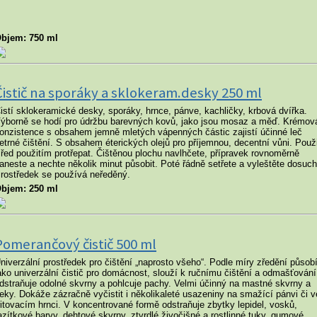
bjem: 750 ml
Čistič na sporáky a sklokeram.desky 250 ml
istí sklokeramické desky, sporáky, hrnce, pánve, kachličky, krbová dvířka.
ýborně se hodí pro údržbu barevných kovů, jako jsou mosaz a měď. Krémov
onzistence s obsahem jemně mletých vápenných částic zajistí účinné leč
etrné čištění. S obsahem éterických olejů pro příjemnou, decentní vůni. Použi
řed použitím protřepat. Čištěnou plochu navlhčete, přípravek rovnoměrně
aneste a nechte několik minut působit. Poté řádně setřete a vyleštěte dosuch
rostředek se používá neředěný.
bjem: 250 ml
Pomerančový čistič 500 ml
niverzální prostředek pro čištění „naprosto všeho“. Podle míry zředění působ
ako univerzální čistič pro domácnost, slouží k ručnímu čištění a odmašťování
dstraňuje odolné skvrny a pohlcuje pachy. Velmi účinný na mastné skvrny a
leky. Dokáže zázračně vyčistit i několikaleté usazeniny na smažící pánvi či v
ritovacím hrnci. V koncentrované formě odstraňuje zbytky lepidel, vosků,
azítkové barvy, dehtové skvrny, ztvrdlé živočišné a rostlinné tuky, gumové