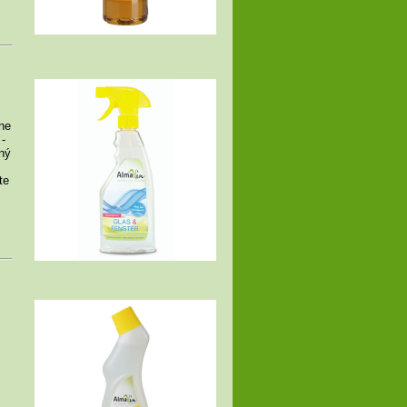
hne
-
aný
te