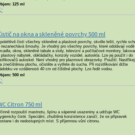
bjem: 125 ml
Čistič na okna a skleněné povrchy 500 ml
polehlivě čistí všechny skleněné a plastové povrchy, skvěle leští, rychle sc
 nezanechává šmouhy. Je vhodný pro všechny povrchy, které odolávají vodě 
rcadla, okna, skleněné tabule a stoly, televizní a počítačové monitory, lakov
 plastový nábytek, obkládačky, konzoly vozidel, autoskla. Lze jej použít i do
střikovačů autoskel. Není vhodný pro plazmové obrazovky. Použití: Nastříkej
a znečištěnou plochu, očistěte a vytřete do sucha. Při rozstřikování držte
ádobku ve vzdálenosti 40 cm od čištěné plochy. Lze ředit vodou.
bjem: 500 ml
WC Citron 750 ml
činně rozpouští mastnotu, špínu a vápenné usazeniny a udržuje WC
ygienicky čisté. Speciální, zhuštěná konzistence zaručí, že se přípravek
ostane i do nedostupných míst. S příjemnou vůní citronu.