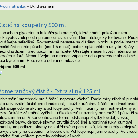
Úvodní stránka
» Úklid seznam
Čistič na koupelny 500 ml
 obsahem glycerínu a kukuřičných proteinů, které chrání pokožku rukou.
ukalyptový olej dodá příjemnou, svěží vůni. Dermatologicky testováno. Použi
oužívejte neředěný. Rovnoměrně naneste na čištěnou plochu a podle intenzit
nečištění nechte působit (asi 1-5 minut), potom spláchněte a umyjte. Spáry
ezi dlaždicemi před použitím navlhčete. Otestujte snášenlivost materiálu na
krytém místě. Nepoužívejte na mramor, vápenec nebo povrchy málo odolné
ůči kyselinám. Používejte ochranné rukavice.
bjem: 500 ml
Pomerančový čistič - Extra silný 125 ml
niverzální prostředek pro čištění „naprosto všeho“. Podle míry zředění působ
ako univerzální čistič pro domácnost, slouží k ručnímu čištění a odmašťování
dstraňuje odolné skvrny a pohlcuje pachy. Velmi účinný na mastné skvrny a
leky. Dokáže zázračně vyčistit i několikaleté usazeniny na smažící pánvi či v
ritovacím hrnci. V koncentrované formě odstraňuje zbytky lepidel, vosků,
azítkové barvy, dehtové skvrny, ztvrdlé živočišné a rostlinné tuky, gumové
mouhy na podlaze, skvrny od kuličkového pera a fixů, lak na nehty a olejové
arvy, skvrny na čalounění a kobercích. Pohlcuje nepříjemné pachy. Ve zředě
odobě čistí veškeré povrchy odolávající vodě.