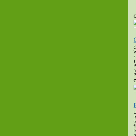
O
Č
V
k
š
P
n
P
O
U
j
o
f
f
r