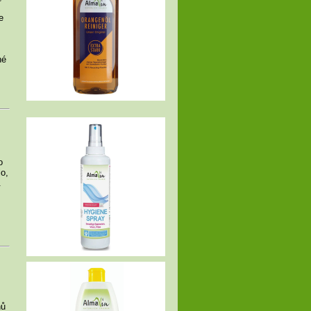
e
né
o
lo,
.
hů