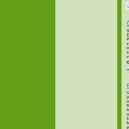
S
E
P
z
m
s
v
O
U
j
o
f
f
r
š
b
p