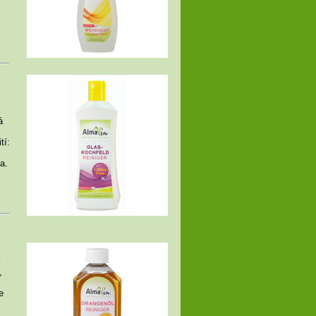
á
tí:
a.
í
,
e