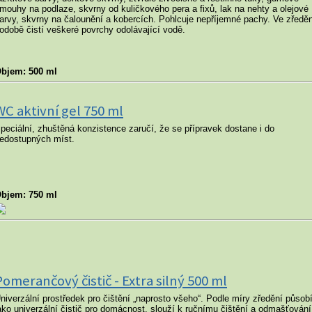
mouhy na podlaze, skvrny od kuličkového pera a fixů, lak na nehty a olejové
arvy, skvrny na čalounění a kobercích. Pohlcuje nepříjemné pachy. Ve zředě
odobě čistí veškeré povrchy odolávající vodě.
bjem: 500 ml
WC aktivní gel 750 ml
peciální, zhuštěná konzistence zaručí, že se přípravek dostane i do
edostupných míst.
bjem: 750 ml
Pomerančový čistič - Extra silný 500 ml
niverzální prostředek pro čištění „naprosto všeho“. Podle míry zředění působ
ako univerzální čistič pro domácnost, slouží k ručnímu čištění a odmašťování