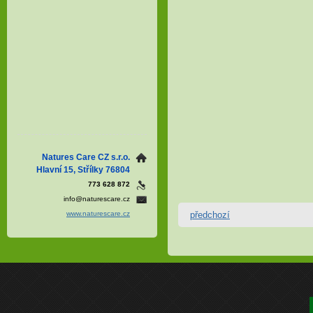
Natures Care CZ s.r.o.
Hlavní 15, Střílky 76804
773 628 872
info@naturescare.cz
předchozí
www.naturescare.cz