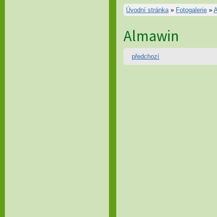
Úvodní stránka
»
Fotogalerie
»
A
Almawin
předchozí